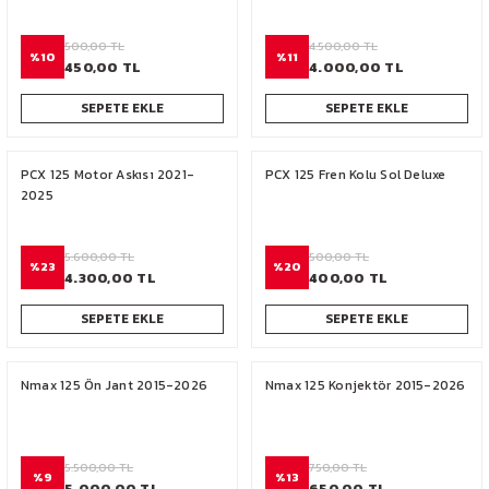
500,00 TL
4.500,00 TL
%10
%11
450,00 TL
4.000,00 TL
SEPETE EKLE
SEPETE EKLE
PCX 125 Motor Askısı 2021-
PCX 125 Fren Kolu Sol Deluxe
2025
5.600,00 TL
500,00 TL
%23
%20
4.300,00 TL
400,00 TL
SEPETE EKLE
SEPETE EKLE
Nmax 125 Ön Jant 2015-2026
Nmax 125 Konjektör 2015-2026
5.500,00 TL
750,00 TL
%9
%13
5.000,00 TL
650,00 TL