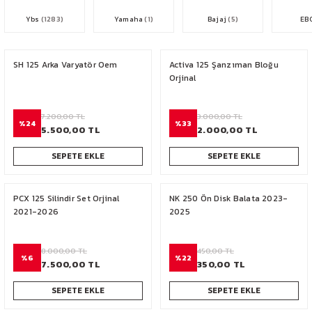
PCX 125-150
Ybs
(1283)
Yamaha
(1)
Bajaj
(5)
EB
FORZA 250
SH 125 Arka Varyatör Oem
Activa 125 Şanzıman Bloğu
Orjinal
CBF 150
7.200,00 TL
3.000,00 TL
CB 125 F
%24
%33
5.500,00 TL
2.000,00 TL
CBR 250
SEPETE EKLE
SEPETE EKLE
CRF 250 RALLY
PCX 125 Silindir Set Orjinal
NK 250 Ön Disk Balata 2023-
2021-2026
2025
SH 125
8.000,00 TL
450,00 TL
ADV 350
%6
%22
7.500,00 TL
350,00 TL
NX 500
SEPETE EKLE
SEPETE EKLE