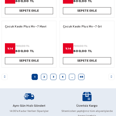
600,00 TL
600,00 TL
SEPETE EKLE
SEPETE EKLE
Çocuk Kaskı Plus Mv-7 Mavi
Çocuk Kaskı Plus Mv-7 Gri
700,00 TL
700,00 TL
%14
%14
600,00 TL
600,00 TL
SEPETE EKLE
SEPETE EKLE
1
2
3
4
..
48
Aynı Gün Hızlı Gönderi
Ücretsiz Kargo
14:00’e Kadar Verilen Siparişler
Sitemizden yaptığınız tüm alışverişlerde
kargo ücretsiz