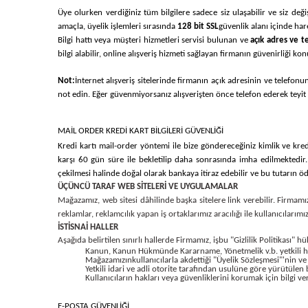
Üye olurken verdiğiniz tüm bilgilere sadece siz ulaşabilir ve siz değiş
amaçla, üyelik işlemleri sırasında
128 bit SSL
güvenlik alanı içinde har
Bilgi hattı veya müşteri hizmetleri servisi bulunan ve
açık adres ve te
bilgi alabilir, online alışveriş hizmeti sağlayan firmanın güvenirliği kon
Not:
İnternet alışveriş sitelerinde firmanın açık adresinin ve telefon
not edin. Eğer güvenmiyorsanız alışverişten önce telefon ederek teyit ed
MAİL ORDER KREDİ KART BİLGİLERİ GÜVENLİĞİ
Kredi kartı mail-order yöntemi ile bize göndereceğiniz kimlik ve kredi
karşı 60 gün süre ile bekletilip daha sonrasında imha edilmektedir. 
çekilmesi halinde doğal olarak bankaya itiraz edebilir ve bu tutarın ö
ÜÇÜNCÜ TARAF WEB SİTELERİ VE UYGULAMALAR
Mağazamız, web sitesi dâhilinde başka sitelere link verebilir. Firmamız
reklamlar, reklamcılık yapan iş ortaklarımız aracılığı ile kullanıcılarım
İSTİSNAİ HALLER
Aşağıda belirtilen sınırlı hallerde Firmamız, işbu "Gizlilik Politikası" h
Kanun, Kanun Hükmünde Kararname, Yönetmelik v.b. yetkili huk
Mağazamızınkullanıcılarla akdettiği "Üyelik Sözleşmesi"'nin v
Yetkili idari ve adli otorite tarafından usulüne göre yürütülen 
Kullanıcıların hakları veya güvenliklerini korumak için bilgi v
E-POSTA GÜVENLİĞİ