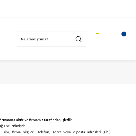
Üye Ol
Sepetim
Üye Girişi
firmamıza aittir ve firmamız tarafından işletilir.
ğu belirtilmiştir.
y isim, firma bilgileri, telefon, adres veya e-posta adresleri gibi)