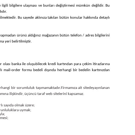
le ilgili bilgilere ulaşması ve bunları değiştirmesi mümkün değildir. Bu
ıdır.
edilmektedir. Bu sayede aklınıza takılan bütün konular hakkında detaylı
zi yapmadan ürünü aldığınız mağazanın bütün telefon / adres bilgilerini
 yeri belirtilmiştir.
er olası banka ile oluşubilecek kredi kartından para çekim itirazlarına
aylı mail-order formu bedeli dışında herhangi bir bedelin kartınızdan
 herhangi bir sorumluluk taşımamaktadır.
Firmamıza ait sitede
yayınlanan
anımına ilişkindir, üçüncü taraf web sitelerini kapsamaz.
ırlı sayıda olmak üzere;
orunluluklara uymak;
yla;
lmesi;