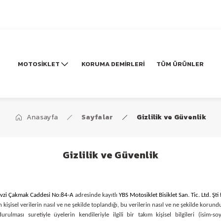
MOTOSİKLET
KORUMA DEMİRLERİ
TÜM ÜRÜNLER
Anasayfa
Sayfalar
Gizlilik ve Güvenlik
Gizlilik ve Güvenlik
Fevzi Çakmak Caddesi No:84-A
adresinde kayıtlı
YBS Motosiklet Bisiklet San. Tic. Ltd. Şti
n kişisel verilerin nasıl ve ne şekilde toplandığı, bu verilerin nasıl ve ne şekilde korundu
rulması suretiyle üyelerin kendileriyle ilgili bir takım kişisel bilgileri (isim-so