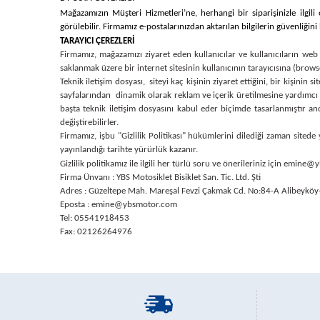
Mağazamızın Müşteri Hizmetleri’ne, herhangi bir siparişinizle ilgili
görülebilir. Firmamız e-postalarınızdan aktarılan bilgilerin güvenliğin
TARAYICI ÇEREZLERİ
Firmamız, mağazamızı ziyaret eden kullanıcılar ve kullanıcıların web s
saklanmak üzere bir internet sitesinin kullanıcının tarayıcısına (brows
Teknik iletişim dosyası, siteyi kaç kişinin ziyaret ettiğini, bir kişinin 
sayfalarından dinamik olarak reklam ve içerik üretilmesine yardımcı ol
başta teknik iletişim dosyasını kabul eder biçimde tasarlanmıştır anc
değiştirebilirler.
Firmamız, işbu "Gizlilik Politikası" hükümlerini dilediği zaman sitede
yayınlandığı tarihte yürürlük kazanır.
Gizlilik politikamız ile ilgili her türlü soru ve önerileriniz için emi
Firma Ünvanı : YBS Motosiklet Bisiklet San. Tic. Ltd. Şti
Adres : Güzeltepe Mah. Mareşal Fevzi Çakmak Cd. No:84-A Alibeyköy
Eposta : emine@ybsmotor.com
Tel: 05541918453
Fax: 02126264976