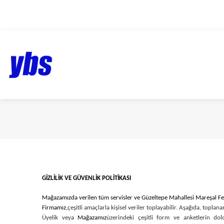
1959’dan bugüne…
GİZLİLİK VE GÜVENLİK POLİTİKASI
Mağazamızda verilen tüm servisler ve Güzeltepe Mahallesi Mareşal 
Firmamız,
çeşitli amaçlarla kişisel veriler toplayabilir. Aşağıda, toplana
Üyelik veya
Mağazamız
üzerindeki çeşitli form ve anketlerin doldu