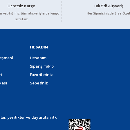
Ücretsiz Kargo
Taksitli Alışveriş
 yaptığınız tüm alışverişlerde kargo
Her Siparişinizde Size Özel
ücretsiz
HESABIM
leşmesi
Hesabım
Sipariş Takip
ri
Favorileriniz
ikası
Sepetiniz
, yenilikler ve duyuruları ilk