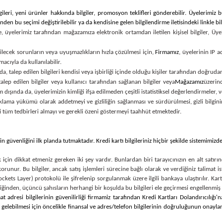
eri, yeni ürünler hakkında bilgiler, promosyon teklifleri gönderebilir. Üyelerimiz 
den bu seçimi değiştirilebilir ya da kendisine gelen bilgilendirme iletisindeki linkle bil
 üyelerimiz tarafından mağazamıza elektronik ortamdan iletilen kişisel bilgiler, Üyel
abilecek sorunların veya uyuşmazlıkların hızla çözülmesi için,
Firmamız
, üyelerinin IP 
cıyla da kullanılabilir.
a, talep edilen bilgileri kendisi veya işbirliği içinde olduğu kişiler tarafından doğruda
alep edilen bilgiler veya kullanıcı tarafından sağlanan bilgiler veya
Mağazamız
üzerind
 dışında da, üyelerimizin kimliği ifşa edilmeden çeşitli istatistiksel değerlendirmeler, 
sır saklama yükümü olarak addetmeyi ve gizliliğin sağlanması ve sürdürülmesi, gizli bi
li tüm tedbirleri almayı ve gerekli özeni göstermeyi taahhüt etmektedir.
inin güvenliğini ilk planda tutmaktadır. Kredi kartı bilgileriniz hiçbir şekilde sistemimi
için dikkat etmeniz gereken iki şey vardır. Bunlardan biri tarayıcınızın en alt satırın
unur. Bu bilgiler, ancak satış işlemleri sürecine bağlı olarak ve verdiğiniz talimat istik
ckets Layer) protokolü ile şifrelenip sorgulanmak üzere ilgili bankaya ulaştırılır. Kartı
ğinden, üçüncü şahısların herhangi bir koşulda bu bilgileri ele geçirmesi engellenmiş 
at adresi bilgilerinin güvenilirliği firmamiz tarafından Kredi Kartları Dolandırıcılığı'
 gelebilmesi için öncelikle finansal ve adres/telefon bilgilerinin doğruluğunun onaylanm