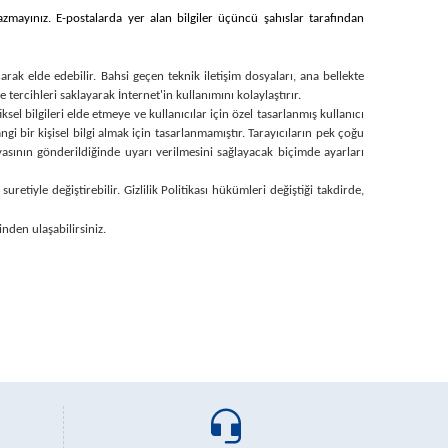
yazmayınız. E-postalarda yer alan bilgiler üçüncü şahıslar tarafından
arak elde edebilir. Bahsi geçen teknik iletişim dosyaları, ana bellekte
tercihleri saklayarak İnternet'in kullanımını kolaylaştırır.
iksel bilgileri elde etmeye ve kullanıcılar için özel tasarlanmış kullanıcı
i bir kişisel bilgi almak için tasarlanmamıştır. Tarayıcıların pek çoğu
syasının gönderildiğinde uyarı verilmesini sağlayacak biçimde ayarları
tiyle değiştirebilir. Gizlilik Politikası hükümleri değiştiği takdirde,
inden ulaşabilirsiniz.