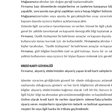
Mağazamız
tarafından işin doğası gereği toplanmaktadır.
Firmamız bazı dönemlerde müşterilerine ve üyelerine kampanya bilgil
yapabilir, sonrasında üye girişi yaptıktan sonra hesap bilgileri bölümün
Mağazamız
üzerinden veya eposta ile gerçekleştirilen onay sürecinde,
kapsam dışında üçüncü kişilere açıklanmayacaktır.
Sistemle ilgili sorunların tanımlanması ve verilen hizmet ile ilgili çık
genel bir şekilde tanımlamak ve kapsamlı demografik bilgi toplamak ama
Firmamız
, Üyelik Sözleşmesi ile belirlenen amaçlar ve kapsam dışında d
kullanıcıyla temas kurmak için de kullanılabilir.
Firmamız
tarafından t
kişiler tarafından, "Üyelik Sözleşmesi" ile belirlenen amaçlar ve kapsam
Firmamız
, gizli bilgileri kesinlikle özel ve gizli tutmayı, bunu bir 
yetkisiz kullanımını veya üçüncü bir kişiye ifşasını önlemek için gerek
KREDİ KARTI GÜVENLİĞİ
Firmamız
, alışveriş sitelerimizden alışveriş yapan kredi kartı sahipler
İşlemler sürecine girdiğinizde güvenli bir sitede olduğunuzu anlamak 
sayfasında olduğunuzu gösterir ve her türlü bilgileriniz şifrelenerek kor
bilgiler alışveriş sitelerimizden bağımsız olarak 128 bit SSL (Secure So
ilgili hiçbir bilgi tarafımızdan görüntülenemediğinden ve kaydedilmedi
Online olarak kredi kartı ile verilen siparişlerin ödeme/fatura/teslim
sipariş veren müşterilerin siparişlerinin tedarik ve teslimat aşamasına
müşteri ile veya ilgili banka ile irtibata geçilmektedir.