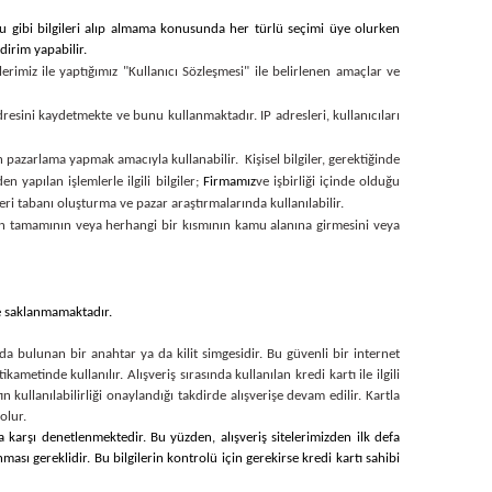
bu gibi bilgileri alıp almama konusunda her türlü seçimi üye olurken
dirim yapabilir.
erimiz ile yaptığımız "Kullanıcı Sözleşmesi" ile belirlenen amaçlar ve
adresini kaydetmekte ve bunu kullanmaktadır. IP adresleri, kullanıcıları
n pazarlama yapmak amacıyla kullanabilir. Kişisel bilgiler, gerektiğinde
en yapılan işlemlerle ilgili bilgiler;
Firmamız
ve işbirliği içinde olduğu
veri tabanı oluşturma ve pazar araştırmalarında kullanılabilir.
lginin tamamının veya herhangi bir kısmının kamu alanına girmesini veya
zde saklanmamaktadır.
da bulunan bir anahtar ya da kilit simgesidir. Bu güvenli bir internet
ametinde kullanılır. Alışveriş sırasında kullanılan kredi kartı ile ilgili
n kullanılabilirliği onaylandığı takdirde alışverişe devam edilir. Kartla
olur.
na karşı denetlenmektedir. Bu yüzden, alışveriş sitelerimizden ilk defa
ası gereklidir. Bu bilgilerin kontrolü için gerekirse kredi kartı sahibi