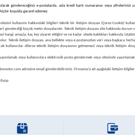
 olarak göndereceğiniz e-postalarda, asla kredi kartı numaranızı veya şifrelerinizi 
i hiçbir koşulda garanti edemez.
itesini kullanımı hakkındaki bilgileri teknik bir iletişim dosyası (Çerez-Cookie) kullan
er) gönderdiği küçük metin dosyalarıdır. Teknik iletişim dosyası site hakkında durum ve 
siteyi hangi amaçla, kaç kez ziyaret ettiğini ve ne kadar sitede kaldıkları hakkında istatist
ur. Teknik iletişim dosyası, ana bellekte veya e-postanızdan veri veya başkaca herhang
ak kullanıcılar dilerse teknik iletişim dosyasının gelmemesi veya teknik iletişim do
 yayınlamak veya kullanıcılara elektronik posta göndermek veya sitesinde yayınlamak sure
ne@ybsmotor.com
adresine email gönderebilirsiniz. Firmamız’a ait aşağıdaki iletişim bilgiler
-Eyüp