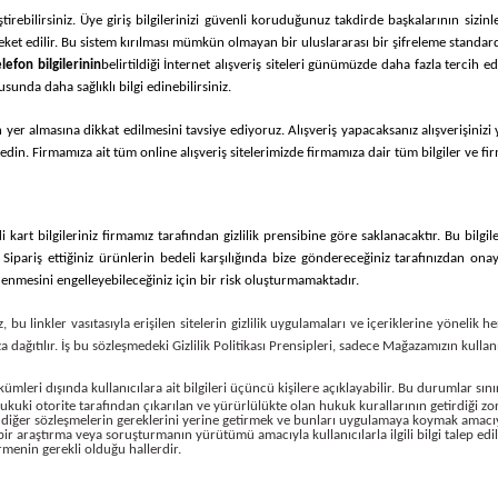
tirebilirsiniz. Üye giriş bilgilerinizi güvenli koruduğunuz takdirde başkalarının sizin
eket edilir. Bu sistem kırılması mümkün olmayan bir uluslararası bir şifreleme standard
lefon bilgilerinin
belirtildiği İnternet alışveriş siteleri günümüzde daha fazla tercih 
usunda daha sağlıklı bilgi edinebilirsiniz.
un yer almasına dikkat edilmesini tavsiye ediyoruz. Alışveriş yapacaksanız alışverişini
in. Firmamıza ait tüm online alışveriş sitelerimizde firmamıza dair tüm bilgiler ve firma
 kart bilgileriniz firmamız tarafından gizlilik prensibine göre saklanacaktır. Bu bilgil
Sipariş ettiğiniz ürünlerin bedeli karşılığında bize göndereceğiniz tarafınızdan on
denmesini engelleyebileceğiniz için bir risk oluşturmamaktadır.
, bu linkler vasıtasıyla erişilen sitelerin gizlilik uygulamaları ve içeriklerine yönelik
ıza dağıtılır. İş bu sözleşmedeki Gizlilik Politikası Prensipleri, sadece Mağazamızın kull
ükümleri dışında kullanıcılara ait bilgileri üçüncü kişilere açıklayabilir. Bu durumlar sın
uki otorite tarafından çıkarılan ve yürürlülükte olan hukuk kurallarının getirdiği z
e diğer sözleşmelerin gereklerini yerine getirmek ve bunları uygulamaya koymak amacı
bir araştırma veya soruşturmanın yürütümü amacıyla kullanıcılarla ilgili bilgi talep edi
ermenin gerekli olduğu hallerdir.