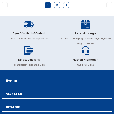
1
2
3
Aynı Gün Hızlı Gönderi
Ücretsiz Kargo
14:00’e Kadar Verilen Siparişler
Sitemizden yaptığınız tüm alışverişlerde
kargo ücretsiz
Taksitli Alışveriş
Müşteri Hizmetleri
Her Siparişinizde Size Özel
0554 191 84 53
ÜYELİK
SAYFALAR
HESABIM