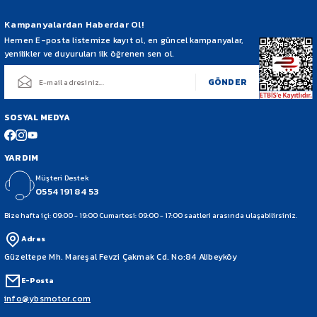
Kampanyalardan Haberdar Ol!
Hemen E-posta listemize kayıt ol, en güncel kampanyalar,
yenilikler ve duyuruları ilk öğrenen sen ol.
GÖNDER
SOSYAL MEDYA
YARDIM
Müşteri Destek
0554 191 84 53
Bize hafta içi: 09:00 - 19:00 Cumartesi: 09:00 - 17:00 saatleri arasında ulaşabilirsiniz.
Adres
Güzeltepe Mh. Mareşal Fevzi Çakmak Cd. No:84 Alibeyköy
E-Posta
info@ybsmotor.com