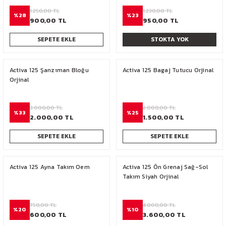
NC 750
1.250,00 TL
1.230,00 TL
%28
%23
900,00 TL
950,00 TL
SEPETE EKLE
STOKTA YOK
Activa 125 Şanzıman Bloğu
Activa 125 Bagaj Tutucu Orjinal
Orjinal
3.000,00 TL
2.000,00 TL
%33
%25
2.000,00 TL
1.500,00 TL
SEPETE EKLE
SEPETE EKLE
Activa 125 Ayna Takım Oem
Activa 125 Ön Grenaj Sağ-Sol
Takım Siyah Orjinal
750,00 TL
4.000,00 TL
%20
%10
600,00 TL
3.600,00 TL