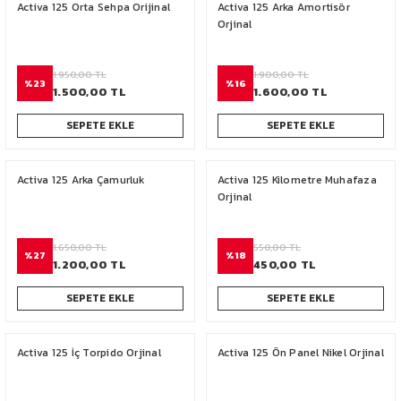
Activa 125 Orta Sehpa Orijinal
Activa 125 Arka Amortisör
PCX 125-150
Orjinal
FORZA 250
1.950,00 TL
1.900,00 TL
%23
%16
1.500,00 TL
1.600,00 TL
CBF 150
SEPETE EKLE
SEPETE EKLE
CB 125 F
Activa 125 Arka Çamurluk
Activa 125 Kilometre Muhafaza
CBR 250
Orjinal
CRF 250 RALLY
1.650,00 TL
550,00 TL
%27
%18
1.200,00 TL
450,00 TL
SH 125
SEPETE EKLE
SEPETE EKLE
ADV 350
Activa 125 İç Torpido Orjinal
Activa 125 Ön Panel Nikel Orjinal
NX 500