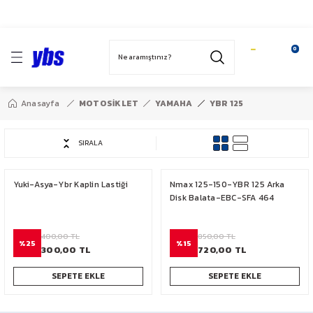
1959’dan bugüne…
Geri Dön
T
HONDA
YAMAHA
BAJAJ
SYM
ACTİVA 100
YBR 125
PULSAR NS 200
FIDDLE 2 125
Anasayfa
MOTOSİKLET
YAMAHA
YBR 125
SPACY 110
N MAX 125
N250-F250
SIRALA
FİZY 125
X MAX 250
DOMINAR 400
Yuki-Asya-Ybr Kaplin Lastiği
Nmax 125-150-YBR 125 Arka
ALPHA 110
MT 25 -R 25
Disk Balata-EBC-SFA 464
ACTİVA S 125
400,00 TL
850,00 TL
%25
%15
300,00 TL
720,00 TL
AR
ACTİVA 125
SEPETE EKLE
SEPETE EKLE
DİO 110