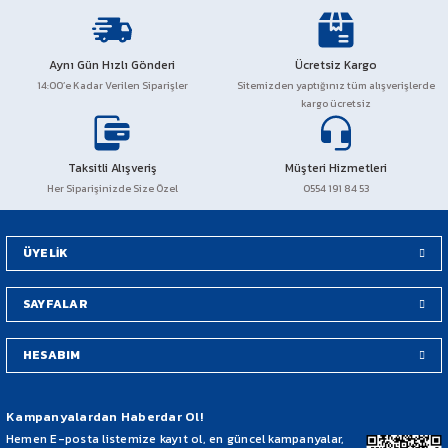
PCX 125-150
Aynı Gün Hızlı Gönderi
Ücretsiz Kargo
FORZA 250
14:00’e Kadar Verilen Siparişler
Sitemizden yaptığınız tüm alışverişlerde
kargo ücretsiz
CBF 150
Taksitli Alışveriş
Müşteri Hizmetleri
CB 125 F
Her Siparişinizde Size Özel
0554 191 84 53
CBR 250
ÜYELİK
CRF 250 RALLY
SAYFALAR
SH 125
HESABIM
ADV 350
NX 500
Kampanyalardan Haberdar Ol!
Hemen E-posta listemize kayıt ol, en güncel kampanyalar,