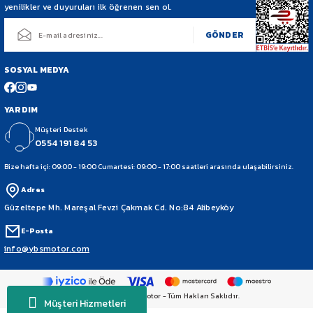
yenilikler ve duyuruları ilk öğrenen sen ol.
NC 750
GÖNDER
SOSYAL MEDYA
YARDIM
Müşteri Destek
0554 191 84 53
Bize hafta içi: 09:00 - 19:00 Cumartesi: 09:00 - 17:00 saatleri arasında ulaşabilirsiniz.
Adres
Güzeltepe Mh. Mareşal Fevzi Çakmak Cd. No:84 Alibeyköy
E-Posta
info@ybsmotor.com
2024 Copyright ybsmotor - Tüm Hakları Saklıdır.
Müşteri Hizmetleri