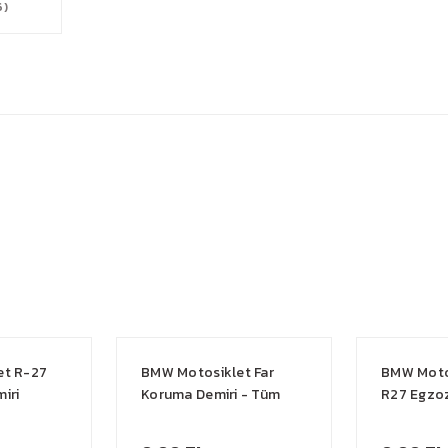
6)
et R-27
BMW Motosiklet Far
BMW Moto
iri
Koruma Demiri - Tüm
R27 Egzo
Modellere