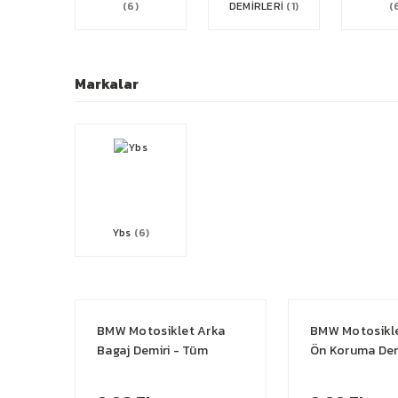
(6)
DEMİRLERİ
(1)
(
Markalar
Ybs
(6)
BMW Motosiklet Arka
BMW Motosikl
Bagaj Demiri - Tüm
Ön Koruma Dem
Modellere