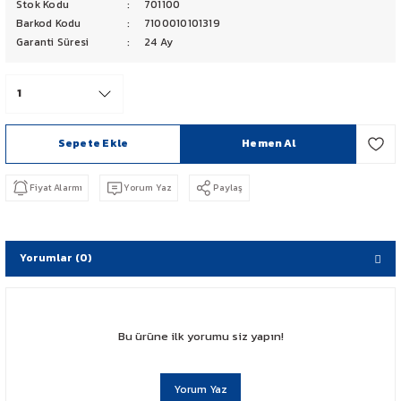
Stok Kodu
701100
PCX 125-150
Barkod Kodu
7100010101319
Garanti Süresi
24 Ay
FORZA 250
CBF 150
Sepete Ekle
Hemen Al
CB 125 F
Fiyat Alarmı
Yorum Yaz
Paylaş
CBR 250
CRF 250 RALLY
Yorumlar (0)
SH 125
ADV 350
Bu ürüne ilk yorumu siz yapın!
NX 500
Yorum Yaz