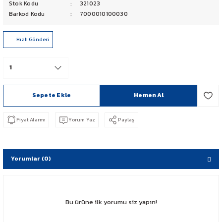
Stok Kodu
321023
PCX 125-150
Barkod Kodu
7000010100030
FORZA 250
Hızlı Gönderi
CBF 150
CB 125 F
Sepete Ekle
Hemen Al
CBR 250
Fiyat Alarmı
Yorum Yaz
Paylaş
CRF 250 RALLY
SH 125
Yorumlar (0)
ADV 350
Bu ürüne ilk yorumu siz yapın!
NX 500