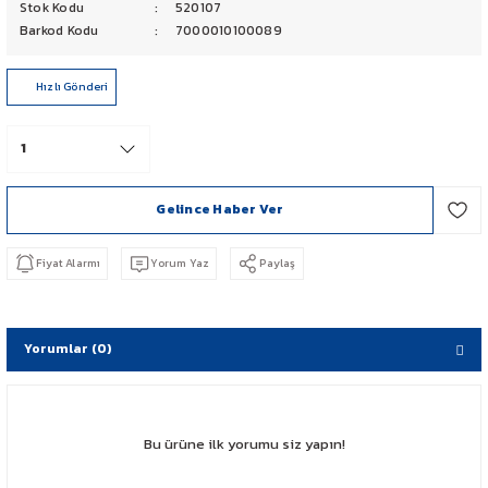
Stok Kodu
520107
PCX 125-150
Barkod Kodu
7000010100089
FORZA 250
Hızlı Gönderi
CBF 150
CB 125 F
Gelince Haber Ver
CBR 250
Fiyat Alarmı
Yorum Yaz
Paylaş
CRF 250 RALLY
SH 125
Yorumlar (0)
ADV 350
Bu ürüne ilk yorumu siz yapın!
NX 500