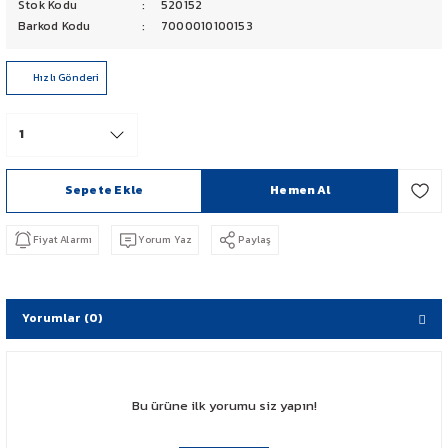
Stok Kodu
520152
PCX 125-150
Barkod Kodu
7000010100153
FORZA 250
Hızlı Gönderi
CBF 150
CB 125 F
Sepete Ekle
Hemen Al
CBR 250
Fiyat Alarmı
Yorum Yaz
Paylaş
CRF 250 RALLY
SH 125
Yorumlar (0)
ADV 350
Bu ürüne ilk yorumu siz yapın!
NX 500