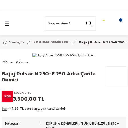
1959’dan bugüne…
Geri Dön
T
HONDA
YAMAHA
BAJAJ
SYM
ACTİVA 100
YBR 125
PULSAR NS 200
FIDDLE 2 125
Anasayfa
KORUMA DEMİRLERİ
Bajaj Pulsar N 250-F 250 
SPACY 110
N MAX 125
N250-F250
0 Puan - 0 Yorum
FİZY 125
X MAX 250
DOMINAR 400
Bajaj Pulsar N 250-F 250 Arka Çanta
Demiri
ALPHA 110
MT 25 -R 25
4.300,00 TL
ACTİVA S 125
%23
3.300,00 TL
AR
ACTİVA 125
447,28 TL den başlayan taksitlerle!
DİO 110
Kategori
KORUMA DEMİRLERİ
,
TÜM ÜRÜNLER
,
N250-