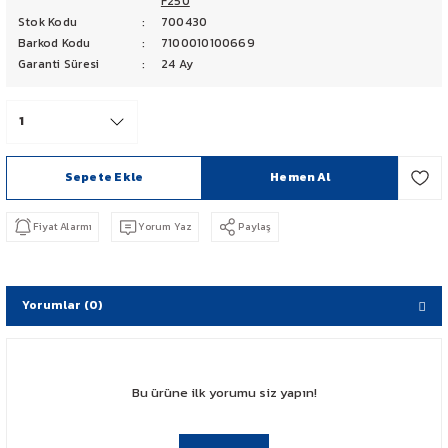
F250
Stok Kodu
700430
PCX 125-150
Barkod Kodu
7100010100669
Garanti Süresi
24 Ay
FORZA 250
CBF 150
CB 125 F
Sepete Ekle
Hemen Al
CBR 250
Fiyat Alarmı
Yorum Yaz
Paylaş
CRF 250 RALLY
Yorumlar (0)
SH 125
ADV 350
Bu ürüne ilk yorumu siz yapın!
NX 500