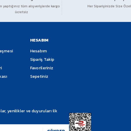
ŞİMDİ TANITIM FİYATIYLA...
 yaptığınız tüm alışverişlerde kargo
Her Siparişinizde Size Özel
ücretsiz
YBS=TASARIMI
Soru Sor
YBS=GARANTİSİ
YBS=KALİTESİ
HESABIM
leşmesi
Hesabım
Sipariş Takip
ri
Favorileriniz
ikası
Sepetiniz
Gönder
, yenilikler ve duyuruları ilk