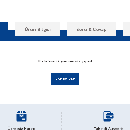
Ürün Bilgisi
Soru & Cevap
Bu ürüne ilk yorumu siz yapın!
Yorum Yaz
r konularda yetersiz gördüğünüz noktaları öneri formunu kullanarak tarafım
BAJAJ PULSAR N 250 TAKOZLU MOTOR KORUMA DEMİRİ
BAJAJ PULSAR F 250 TAKOZLU MOTOR KORUMA DEMİRİ
Ücretsiz Kargo
Ürün hakkında henüz soru sorulmamış.
Taksitli Alışveriş