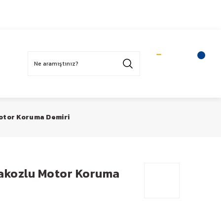
Üye Ol
Sepetim
Üye Girişi
Motor Koruma Demiri
Takozlu Motor Koruma