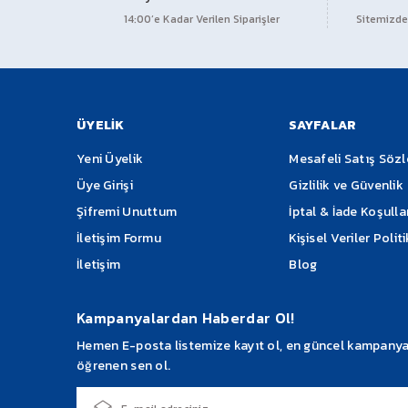
14:00’e Kadar Verilen Siparişler
Sitemizden
Ürün resmi kalitesiz, bozuk veya görüntülenemiyor.
Ürün açıklamasında eksik bilgiler bulunuyor.
Ürün bilgilerinde hatalar bulunuyor.
Ürün fiyatı diğer sitelerden daha pahalı.
ÜYELİK
SAYFALAR
Bu ürüne benzer farklı alternatifler olmalı.
Yeni Üyelik
Mesafeli Satış Söz
Üye Girişi
Gizlilik ve Güvenlik
Şifremi Unuttum
İptal & İade Koşulla
İletişim Formu
Kişisel Veriler Polit
İletişim
Blog
Kampanyalardan Haberdar Ol!
Hemen E-posta listemize kayıt ol, en güncel kampanyalar
öğrenen sen ol.