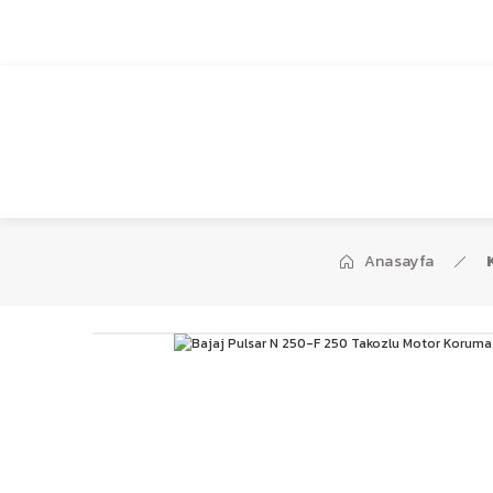
1959’dan bugüne…
Anasayfa