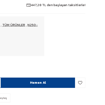
447,28 TL den başlayan taksitlerle!
,
TÜM ÜRÜNLER
,
N250-
Hemen Al
aylaş