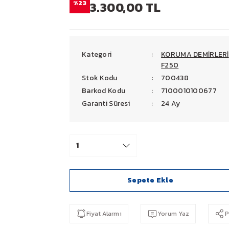
%23
3.300,00 TL
Kategori
KORUMA DEMİRLERİ
F250
Stok Kodu
700438
Barkod Kodu
7100010100677
Garanti Süresi
24 Ay
Sepete Ekle
Fiyat Alarmı
Yorum Yaz
P