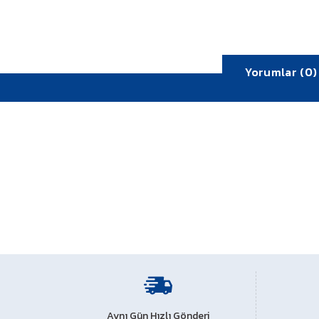
Yorumlar (0)
Bu ürünün fiyat bilgisi, resim, ürün açıklamalarında ve diğe
Görüş ve önerileriniz için teşekkür ederiz.
Aynı Gün Hızlı Gönderi