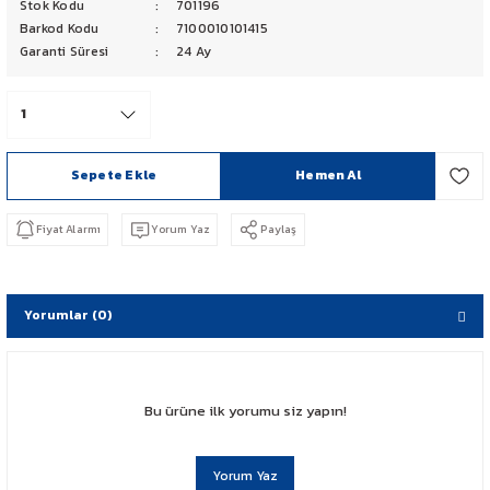
Stok Kodu
701196
PCX 125-150
Barkod Kodu
7100010101415
Garanti Süresi
24 Ay
FORZA 250
CBF 150
Sepete Ekle
Hemen Al
CB 125 F
Fiyat Alarmı
Yorum Yaz
Paylaş
CBR 250
CRF 250 RALLY
Yorumlar (0)
SH 125
ADV 350
Bu ürüne ilk yorumu siz yapın!
NX 500
Yorum Yaz