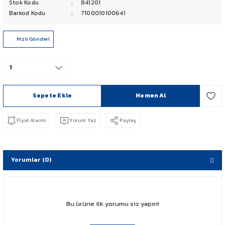
Stok Kodu
841201
PCX 125-150
Barkod Kodu
7100010100641
FORZA 250
Hızlı Gönderi
CBF 150
CB 125 F
Sepete Ekle
Hemen Al
CBR 250
Fiyat Alarmı
Yorum Yaz
Paylaş
CRF 250 RALLY
SH 125
Yorumlar (0)
ADV 350
Bu ürüne ilk yorumu siz yapın!
NX 500