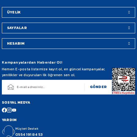
Bu ürüne benzer farklı alternatifler olmalı.
tek
Türkiye
ÜYELİK
’de
koruma demirinde
marka
;
SAYFALAR
YBS Motosiklet ve Bisiklet
HESABIM
Gönder
YBS Motor Güvencesi ile
Kampanyalardan Haberdar Ol!
Hemen E-posta listemize kayıt ol, en güncel kampanyalar,
yenilikler ve duyuruları ilk öğrenen sen ol.
Not:
Kargo Teslimatında Görevli Ürünü Size Teslim
GÖNDER
Ederken Lütfen Satın Aldığınız Ürünü Kargo Görevlisi
SOSYAL MEDYA
Yanında Açıp Kontrol Ediniz. Üründe Herhangi Bir Hasar
YARDIM
Söz Konusu ise Tutanak Tutturunuz. Ürünler Kargo
Müşteri Destek
0554 191 84 53
Tarafından Sigortalı Olarak Taşınmaktadır.