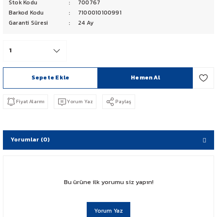
Stok Kodu
700767
PCX 125-150
Barkod Kodu
7100010100991
Garanti Süresi
24 Ay
FORZA 250
CBF 150
Sepete Ekle
Hemen Al
CB 125 F
Fiyat Alarmı
Yorum Yaz
Paylaş
CBR 250
CRF 250 RALLY
Yorumlar (0)
SH 125
ADV 350
Bu ürüne ilk yorumu siz yapın!
NX 500
Yorum Yaz