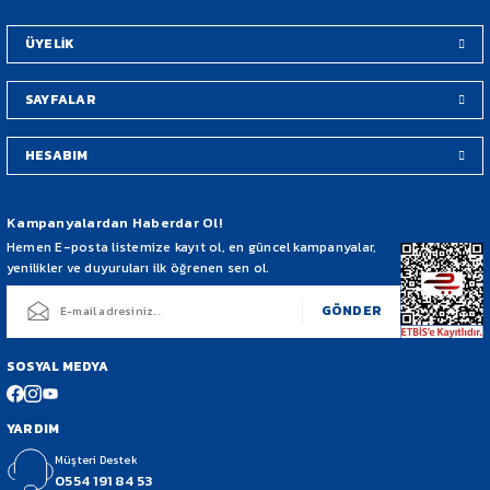
Bu ürüne benzer farklı alternatifler olmalı.
Tarafından Sigortalı Olarak Taşınmaktadır.
ÜYELİK
SAYFALAR
HESABIM
Gönder
Kampanyalardan Haberdar Ol!
Hemen E-posta listemize kayıt ol, en güncel kampanyalar,
yenilikler ve duyuruları ilk öğrenen sen ol.
GÖNDER
SOSYAL MEDYA
YARDIM
Müşteri Destek
0554 191 84 53