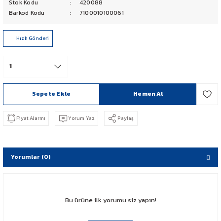
Stok Kodu
420088
PCX 125-150
Barkod Kodu
7100010100061
FORZA 250
Hızlı Gönderi
CBF 150
CB 125 F
Sepete Ekle
Hemen Al
CBR 250
Fiyat Alarmı
Yorum Yaz
Paylaş
CRF 250 RALLY
SH 125
Yorumlar (0)
ADV 350
Bu ürüne ilk yorumu siz yapın!
NX 500