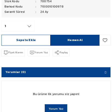
Stok Kodu
700754
PCX 125-150
Barkod Kodu
7100010100978
Garanti Süresi
24 Ay
FORZA 250
CBF 150
Sepete Ekle
Hemen Al
CB 125 F
Fiyat Alarmı
Yorum Yaz
Paylaş
CBR 250
CRF 250 RALLY
Yorumlar (0)
SH 125
ADV 350
Bu ürüne ilk yorumu siz yapın!
NX 500
Yorum Yaz