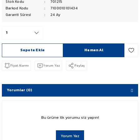
Stok Kodu
701215
PCX 125-150
Barkod Kodu
7100010101434
Garanti Süresi
24 Ay
FORZA 250
CBF 150
Sepete Ekle
Hemen Al
CB 125 F
Fiyat Alarmı
Yorum Yaz
Paylaş
CBR 250
CRF 250 RALLY
Yorumlar (0)
SH 125
ADV 350
Bu ürüne ilk yorumu siz yapın!
NX 500
Yorum Yaz