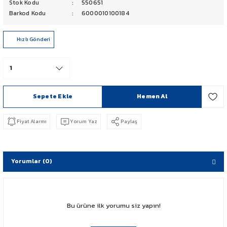
Stok Kodu
550651
PCX 125-150
Barkod Kodu
6000010100184
FORZA 250
Hızlı Gönderi
CBF 150
CB 125 F
Sepete Ekle
Hemen Al
CBR 250
Fiyat Alarmı
Yorum Yaz
Paylaş
CRF 250 RALLY
SH 125
Yorumlar (0)
ADV 350
Bu ürüne ilk yorumu siz yapın!
NX 500