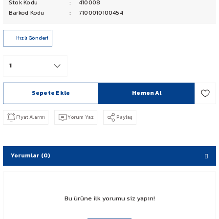
Stok Kodu
410008
PCX 125-150
Barkod Kodu
7100010100454
FORZA 250
Hızlı Gönderi
CBF 150
CB 125 F
Sepete Ekle
Hemen Al
CBR 250
Fiyat Alarmı
Yorum Yaz
Paylaş
CRF 250 RALLY
SH 125
Yorumlar (0)
ADV 350
Bu ürüne ilk yorumu siz yapın!
NX 500