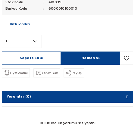
Stok Kodu
410039
PCX 125-150
Barkod Kodu
6000010100010
FORZA 250
Hızlı Gönderi
CBF 150
CB 125 F
Sepete Ekle
Hemen Al
CBR 250
Fiyat Alarmı
Yorum Yaz
Paylaş
CRF 250 RALLY
SH 125
Yorumlar (0)
ADV 350
Bu ürüne ilk yorumu siz yapın!
NX 500