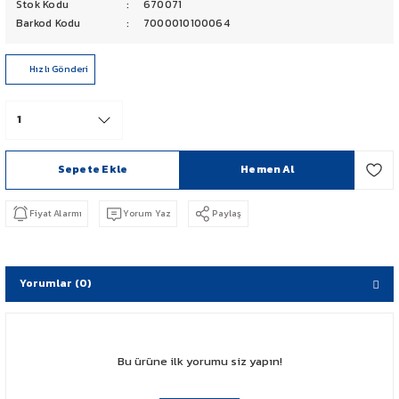
Stok Kodu
670071
PCX 125-150
Barkod Kodu
7000010100064
FORZA 250
Hızlı Gönderi
CBF 150
CB 125 F
Sepete Ekle
Hemen Al
CBR 250
Fiyat Alarmı
Yorum Yaz
Paylaş
CRF 250 RALLY
SH 125
Yorumlar (0)
ADV 350
Bu ürüne ilk yorumu siz yapın!
NX 500