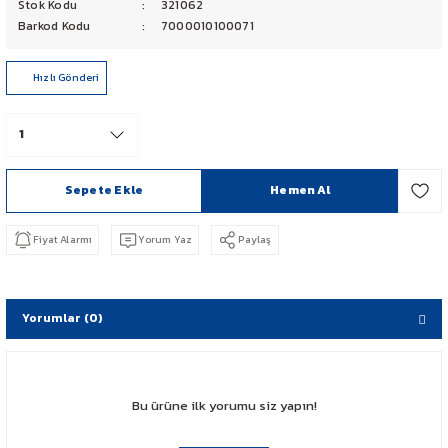
Stok Kodu
321062
PCX 125-150
Barkod Kodu
7000010100071
FORZA 250
Hızlı Gönderi
CBF 150
CB 125 F
Sepete Ekle
Hemen Al
CBR 250
Fiyat Alarmı
Yorum Yaz
Paylaş
CRF 250 RALLY
SH 125
Yorumlar (0)
ADV 350
Bu ürüne ilk yorumu siz yapın!
NX 500