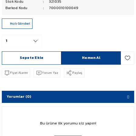
Stok Kodu
321035
PCX 125-150
Barkod Kodu
7000010100049
FORZA 250
Hızlı Gönderi
CBF 150
CB 125 F
Sepete Ekle
Hemen Al
CBR 250
Fiyat Alarmı
Yorum Yaz
Paylaş
CRF 250 RALLY
SH 125
Yorumlar (0)
ADV 350
Bu ürüne ilk yorumu siz yapın!
NX 500