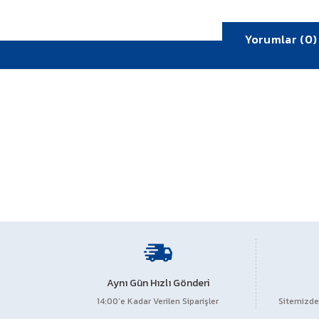
Yorumlar (0)
Bu ürünün fiyat bilgisi, resim, ürün açıklamalarında ve diğe
Görüş ve önerileriniz için teşekkür ederiz.
Aynı Gün Hızlı Gönderi
14:00’e Kadar Verilen Siparişler
Sitemizden
Ürün resmi kalitesiz, bozuk veya görüntülenemiyor.