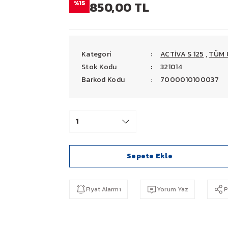
%15
850,00 TL
Kategori
ACTİVA S 125
,
TÜM 
Stok Kodu
321014
Barkod Kodu
7000010100037
Sepete Ekle
Fiyat Alarmı
Yorum Yaz
P