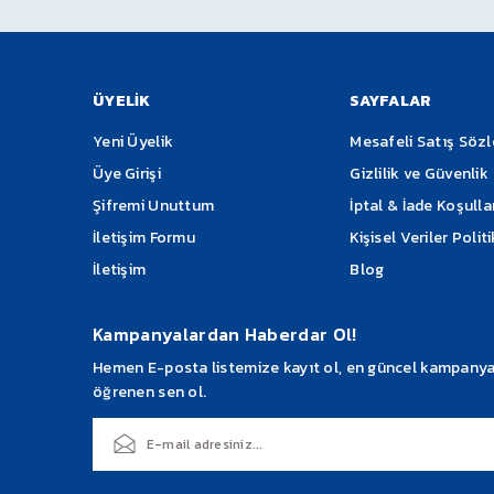
Not:
Kargo Teslimatında Görevli Ürünü Size Tesl
Ürün açıklamasında eksik bilgiler bulunuyor.
Ürün bilgilerinde hatalar bulunuyor.
Söz Konusu ise
Ürün fiyatı diğer sitelerden daha pahalı.
ÜYELİK
SAYFALAR
Bu ürüne benzer farklı alternatifler olmalı.
Yeni Üyelik
Mesafeli Satış Söz
Üye Girişi
Gizlilik ve Güvenlik
Şifremi Unuttum
İptal & İade Koşulla
İletişim Formu
Kişisel Veriler Polit
İletişim
Blog
Kampanyalardan Haberdar Ol!
Hemen E-posta listemize kayıt ol, en güncel kampanyalar
öğrenen sen ol.