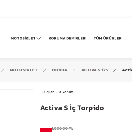
MOTOSİKLET
KORUMA DEMİRLERİ
TÜM ÜRÜNLER
MOTOSİKLET
HONDA
ACTİVA S 125
Acti
0 Puan - 0 Yorum
Activa S İç Torpido
1.000,00 TL