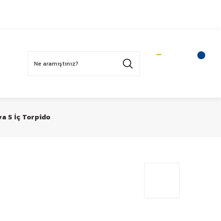
Üye Ol
Sepetim
Üye Girişi
va S İç Torpido