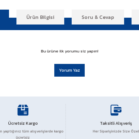
Ürün Bilgisi
Soru & Cevap
Bu ürüne ilk yorumu siz yapın!
Yorum Yaz
r konularda yetersiz gördüğünüz noktaları öneri formunu kullanarak tarafım
YBS Motor Güvencesi ile
Ücretsiz Kargo
Ürün hakkında henüz soru sorulmamış.
Taksitli Alışveriş
 yaptığınız tüm alışverişlerde kargo
Her Siparişinizde Size Özel
ücretsiz