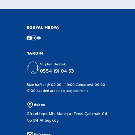
da Açıp Kontrol Ediniz. Üründe Herhangi Bir Hasar
 Taşınmaktadır.
SOSYAL MEDYA
YARDIM
Müşteri Destek
0554 191 84 53
Bize hafta içi: 09:00 - 19:00 Cumartesi: 09:00 -
17:00 saatleri arasında ulaşabilirsiniz.
Adres
Güzeltepe Mh. Mareşal Fevzi Çakmak Cd.
No:84 Alibeyköy
E-Posta