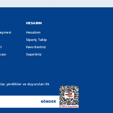
Soru Sor
im Ederken Lütfen Satın Aldığınız Ürünü Kargo Görevlisi Yanın
 Tutanak Tutturunuz. Ürünler Kargo Tarafından Sigortalı Olarak
HESABIM
leşmesi
Hesabım
Sipariş Takip
ri
Favorileriniz
ikası
Sepetiniz
Gönder
, yenilikler ve duyuruları ilk
GÖNDER