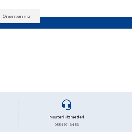
Önerileriniz
ıza iletebilirsiniz.
Müşteri Hizmetleri
0554 191 84 53