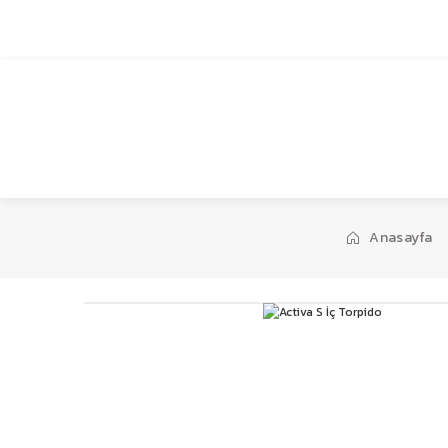
1959’dan bugüne…
Anasayfa