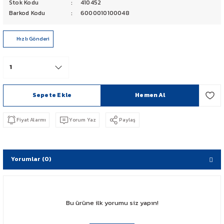
Stok Kodu
410452
PCX 125-150
Barkod Kodu
6000010100048
FORZA 250
Hızlı Gönderi
CBF 150
CB 125 F
Sepete Ekle
Hemen Al
CBR 250
Fiyat Alarmı
Yorum Yaz
Paylaş
CRF 250 RALLY
SH 125
Yorumlar (0)
ADV 350
Bu ürüne ilk yorumu siz yapın!
NX 500