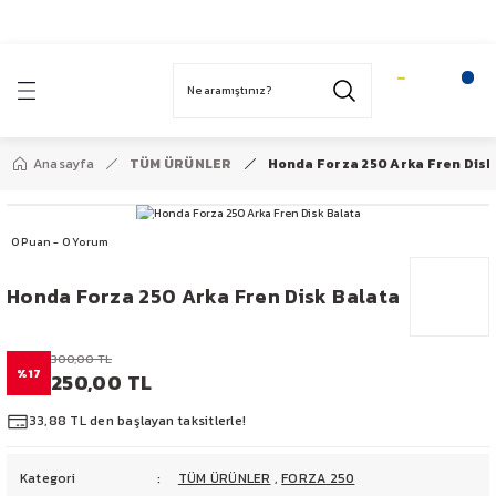
1959’dan bugüne…
Geri Dön
T
HONDA
YAMAHA
BAJAJ
SYM
ACTİVA 100
YBR 125
PULSAR NS 200
FIDDLE 2 125
Anasayfa
TÜM ÜRÜNLER
Honda Forza 250 Arka Fren Disk
SPACY 110
N MAX 125
N250-F250
0 Puan - 0 Yorum
FİZY 125
X MAX 250
DOMINAR 400
Honda Forza 250 Arka Fren Disk Balata
ALPHA 110
MT 25 -R 25
300,00 TL
ACTİVA S 125
%17
250,00 TL
AR
ACTİVA 125
33,88 TL den başlayan taksitlerle!
DİO 110
Kategori
TÜM ÜRÜNLER
,
FORZA 250