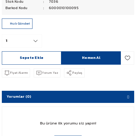
Stok Kodu
7036
PCX 125-150
Barkod Kodu
6000010100095
FORZA 250
Hızlı Gönderi
CBF 150
CB 125 F
Sepete Ekle
Hemen Al
CBR 250
Fiyat Alarmı
Yorum Yaz
Paylaş
CRF 250 RALLY
SH 125
Yorumlar (0)
ADV 350
Bu ürüne ilk yorumu siz yapın!
NX 500