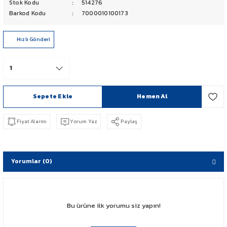
Stok Kodu
514276
PCX 125-150
Barkod Kodu
7000010100173
FORZA 250
Hızlı Gönderi
CBF 150
CB 125 F
Sepete Ekle
Hemen Al
CBR 250
Fiyat Alarmı
Yorum Yaz
Paylaş
CRF 250 RALLY
SH 125
Yorumlar (0)
ADV 350
Bu ürüne ilk yorumu siz yapın!
NX 500