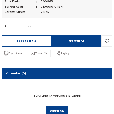
Stok Kodu
700965
PCX 125-150
Barkod Kodu
7100010101184
Garanti Süresi
24 Ay
FORZA 250
CBF 150
Sepete Ekle
Hemen Al
CB 125 F
Fiyat Alarmı
Yorum Yaz
Paylaş
CBR 250
CRF 250 RALLY
Yorumlar (0)
SH 125
ADV 350
Bu ürüne ilk yorumu siz yapın!
NX 500
Yorum Yaz