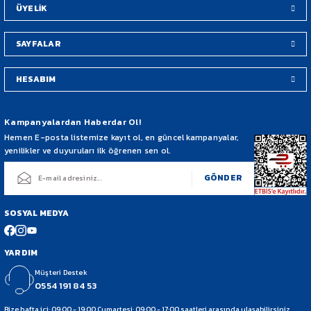
ÜYELİK
SAYFALAR
HESABIM
Gönder
Kampanyalardan Haberdar Ol!
Hemen E-posta listemize kayıt ol, en güncel kampanyalar,
yenilikler ve duyuruları ilk öğrenen sen ol.
GÖNDER
SOSYAL MEDYA
YARDIM
Müşteri Destek
0554 191 84 53
Bize hafta içi: 09:00 - 19:00 Cumartesi: 09:00 - 17:00 saatleri arasında ulaşabilirsiniz.