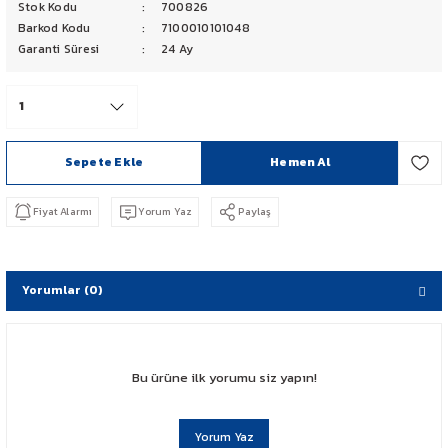
Stok Kodu
700826
PCX 125-150
Barkod Kodu
7100010101048
Garanti Süresi
24 Ay
FORZA 250
CBF 150
Sepete Ekle
Hemen Al
CB 125 F
Fiyat Alarmı
Yorum Yaz
Paylaş
CBR 250
CRF 250 RALLY
Yorumlar (0)
SH 125
ADV 350
Bu ürüne ilk yorumu siz yapın!
NX 500
Yorum Yaz