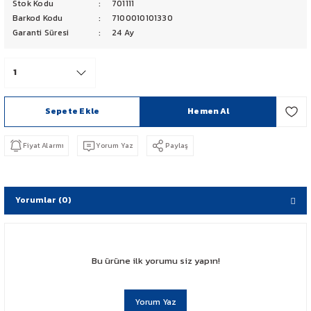
Stok Kodu
701111
PCX 125-150
Barkod Kodu
7100010101330
Garanti Süresi
24 Ay
FORZA 250
CBF 150
Sepete Ekle
Hemen Al
CB 125 F
Fiyat Alarmı
Yorum Yaz
Paylaş
CBR 250
CRF 250 RALLY
Yorumlar (0)
SH 125
ADV 350
Bu ürüne ilk yorumu siz yapın!
NX 500
Yorum Yaz