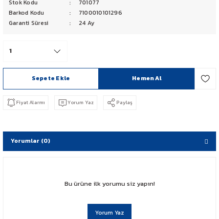
Stok Kodu
701077
PCX 125-150
Barkod Kodu
7100010101296
Garanti Süresi
24 Ay
FORZA 250
CBF 150
Sepete Ekle
Hemen Al
CB 125 F
Fiyat Alarmı
Yorum Yaz
Paylaş
CBR 250
CRF 250 RALLY
Yorumlar (0)
SH 125
ADV 350
Bu ürüne ilk yorumu siz yapın!
NX 500
Yorum Yaz