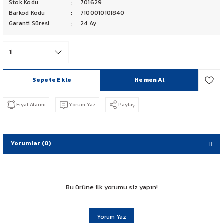
Stok Kodu
701629
PCX 125-150
Barkod Kodu
7100010101840
Garanti Süresi
24 Ay
FORZA 250
CBF 150
Sepete Ekle
Hemen Al
CB 125 F
Fiyat Alarmı
Yorum Yaz
Paylaş
CBR 250
CRF 250 RALLY
Yorumlar (0)
SH 125
ADV 350
Bu ürüne ilk yorumu siz yapın!
NX 500
Yorum Yaz