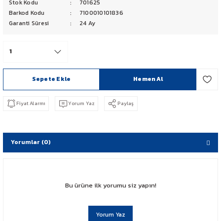
Stok Kodu
701625
PCX 125-150
Barkod Kodu
7100010101836
Garanti Süresi
24 Ay
FORZA 250
CBF 150
Sepete Ekle
Hemen Al
CB 125 F
Fiyat Alarmı
Yorum Yaz
Paylaş
CBR 250
CRF 250 RALLY
Yorumlar (0)
SH 125
ADV 350
Bu ürüne ilk yorumu siz yapın!
NX 500
Yorum Yaz