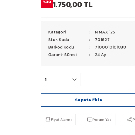
%30
1.750,00 TL
Kategori
N MAX 125
Stok Kodu
701627
Barkod Kodu
7100010101838
Garanti Süresi
24 Ay
Sepete Ekle
Fiyat Alarmı
Yorum Yaz
P