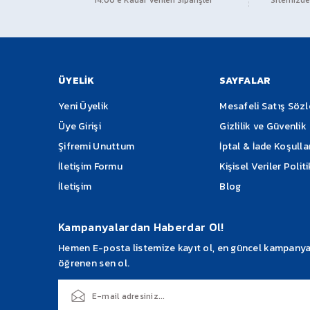
14:00’e Kadar Verilen Siparişler
Sitemizden
Ürün resmi kalitesiz, bozuk veya görüntülenemiyor.
Ürün açıklamasında eksik bilgiler bulunuyor.
Ürün bilgilerinde hatalar bulunuyor.
Ürün fiyatı diğer sitelerden daha pahalı.
ÜYELİK
SAYFALAR
Bu ürüne benzer farklı alternatifler olmalı.
Yeni Üyelik
Mesafeli Satış Söz
Üye Girişi
Gizlilik ve Güvenlik
Şifremi Unuttum
İptal & İade Koşulla
İletişim Formu
Kişisel Veriler Polit
İletişim
Blog
Kampanyalardan Haberdar Ol!
Hemen E-posta listemize kayıt ol, en güncel kampanyalar
öğrenen sen ol.