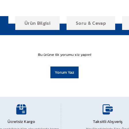
Ürün Bilgisi
Soru & Cevap
Bu ürüne ilk yorumu siz yapın!
Yorum Yaz
r konularda yetersiz gördüğünüz noktaları öneri formunu kullanarak tarafım
Ücretsiz Kargo
Ürün hakkında henüz soru sorulmamış.
Taksitli Alışveriş