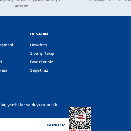
 yaptığınız tüm alışverişlerde kargo
Her Siparişinizde Size Özel
ücretsiz
Soru Sor
HESABIM
leşmesi
Hesabım
Sipariş Takip
ri
Favorileriniz
ikası
Sepetiniz
Gönder
, yenilikler ve duyuruları ilk
GÖNDER