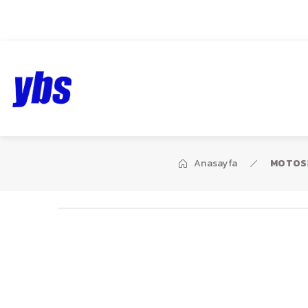
1959’dan bugüne…
Anasayfa
MOTOS