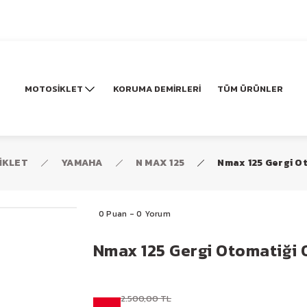
MOTOSİKLET
KORUMA DEMİRLERİ
TÜM ÜRÜNLER
İKLET
YAMAHA
N MAX 125
Nmax 125 Gergi Ot
0 Puan - 0 Yorum
Nmax 125 Gergi Otomatiği 
2.500,00 TL