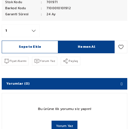
Stok Kodu
701971
PCX 125-150
Barkod Kodu
7100010101912
Garanti Süresi
24 Ay
FORZA 250
CBF 150
Sepete Ekle
Hemen Al
CB 125 F
Fiyat Alarmı
Yorum Yaz
Paylaş
CBR 250
CRF 250 RALLY
Yorumlar (0)
SH 125
ADV 350
Bu ürüne ilk yorumu siz yapın!
NX 500
Yorum Yaz