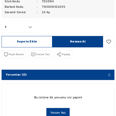
Stok Kodu
702094
PCX 125-150
Barkod Kodu
7100010102035
Garanti Süresi
24 Ay
FORZA 250
CBF 150
Sepete Ekle
Hemen Al
CB 125 F
Fiyat Alarmı
Yorum Yaz
Paylaş
CBR 250
CRF 250 RALLY
Yorumlar (0)
SH 125
ADV 350
Bu ürüne ilk yorumu siz yapın!
NX 500
Yorum Yaz