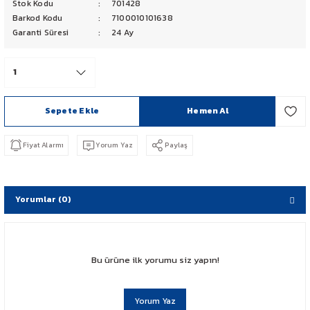
Stok Kodu
701428
PCX 125-150
Barkod Kodu
7100010101638
Garanti Süresi
24 Ay
FORZA 250
CBF 150
Sepete Ekle
Hemen Al
CB 125 F
Fiyat Alarmı
Yorum Yaz
Paylaş
CBR 250
CRF 250 RALLY
Yorumlar (0)
SH 125
ADV 350
Bu ürüne ilk yorumu siz yapın!
NX 500
Yorum Yaz