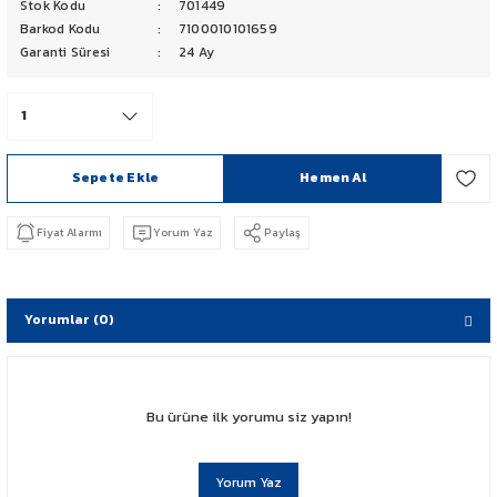
Stok Kodu
701449
PCX 125-150
Barkod Kodu
7100010101659
Garanti Süresi
24 Ay
FORZA 250
CBF 150
Sepete Ekle
Hemen Al
CB 125 F
Fiyat Alarmı
Yorum Yaz
Paylaş
CBR 250
CRF 250 RALLY
Yorumlar (0)
SH 125
ADV 350
Bu ürüne ilk yorumu siz yapın!
NX 500
Yorum Yaz