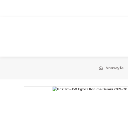
1959’dan bugüne…
Anasayfa