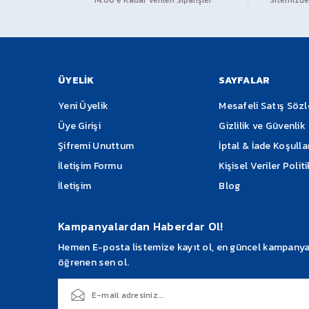
14:00’e Kadar Verilen Siparişler
Sitemizden
Ürün resmi kalitesiz, bozuk veya görüntülenemiyor.
Ürün açıklamasında eksik bilgiler bulunuyor.
Ürün bilgilerinde hatalar bulunuyor.
Ürün fiyatı diğer sitelerden daha pahalı.
ÜYELİK
SAYFALAR
Bu ürüne benzer farklı alternatifler olmalı.
Yeni Üyelik
Mesafeli Satış Söz
Üye Girişi
Gizlilik ve Güvenlik
Şifremi Unuttum
İptal & İade Koşulla
İletişim Formu
Kişisel Veriler Polit
İletişim
Blog
Kampanyalardan Haberdar Ol!
Hemen E-posta listemize kayıt ol, en güncel kampanyalar
öğrenen sen ol.