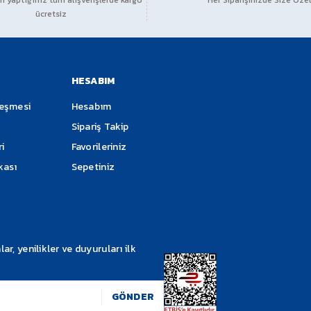
 yaptığınız tüm alışverişlerde kargo
Her Siparişinizde Size Özel
ücretsiz
Soru Sor
HESABIM
leşmesi
Hesabım
Sipariş Takip
ri
Favorileriniz
ikası
Sepetiniz
Gönder
, yenilikler ve duyuruları ilk
GÖNDER