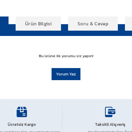
Ürün Bilgisi
Soru & Cevap
Bu ürüne ilk yorumu siz yapın!
Yorum Yaz
r konularda yetersiz gördüğünüz noktaları öneri formunu kullanarak tarafım
Ücretsiz Kargo
Ürün hakkında henüz soru sorulmamış.
Taksitli Alışveriş