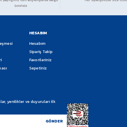
 yaptığınız tüm alışverişlerde kargo
Her Siparişinizde Size Özel
ücretsiz
Soru Sor
HESABIM
leşmesi
Hesabım
Sipariş Takip
ri
Favorileriniz
ikası
Sepetiniz
Gönder
, yenilikler ve duyuruları ilk
GÖNDER