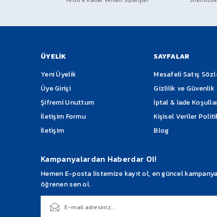
14:00’e Kadar Verilen Siparişler
Sitemizden
Ürün resmi kalitesiz, bozuk veya görüntülenemiyor.
Ürün açıklamasında eksik bilgiler bulunuyor.
Ürün bilgilerinde hatalar bulunuyor.
Ürün fiyatı diğer sitelerden daha pahalı.
ÜYELİK
SAYFALAR
Bu ürüne benzer farklı alternatifler olmalı.
Yeni Üyelik
Mesafeli Satış Söz
Üye Girişi
Gizlilik ve Güvenlik
Şifremi Unuttum
İptal & İade Koşulla
İletişim Formu
Kişisel Veriler Polit
İletişim
Blog
Kampanyalardan Haberdar Ol!
Hemen E-posta listemize kayıt ol, en güncel kampanyalar
öğrenen sen ol.