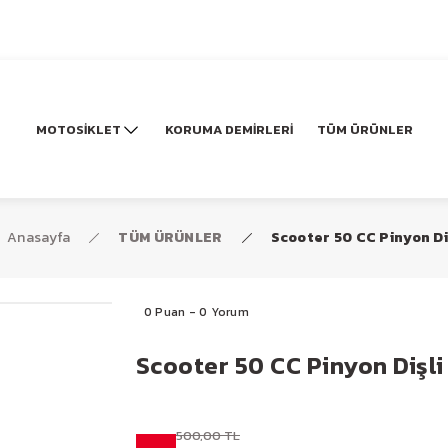
MOTOSİKLET
KORUMA DEMİRLERİ
TÜM ÜRÜNLER
Anasayfa
TÜM ÜRÜNLER
Scooter 50 CC Pinyon Di
0 Puan - 0 Yorum
Scooter 50 CC Pinyon Dişli
500,00 TL