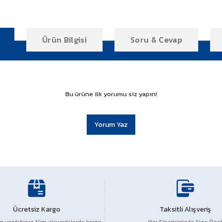
Ürün Bilgisi
Soru & Cevap
Bu ürüne ilk yorumu siz yapın!
Yorum Yaz
r konularda yetersiz gördüğünüz noktaları öneri formunu kullanarak tarafım
Ücretsiz Kargo
Ürün hakkında henüz soru sorulmamış.
Taksitli Alışveriş