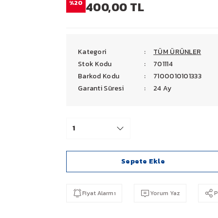
%20
400,00 TL
Kategori
TÜM ÜRÜNLER
Stok Kodu
701114
Barkod Kodu
7100010101333
Garanti Süresi
24 Ay
Sepete Ekle
Fiyat Alarmı
Yorum Yaz
P