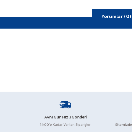
Yorumlar (0)
Bu ürünün fiyat bilgisi, resim, ürün açıklamalarında ve diğe
Görüş ve önerileriniz için teşekkür ederiz.
Aynı Gün Hızlı Gönderi
14:00’e Kadar Verilen Siparişler
Sitemizden
Ürün resmi kalitesiz, bozuk veya görüntülenemiyor.