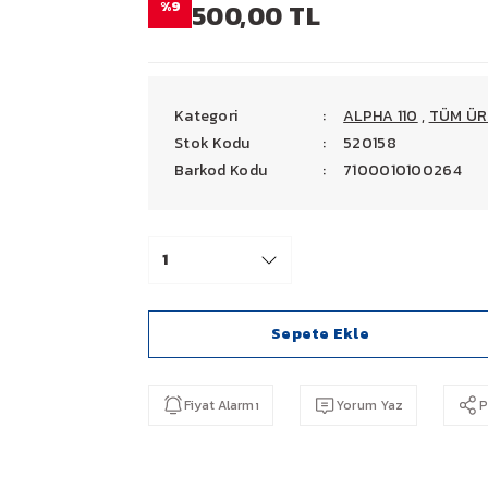
%9
500,00 TL
Kategori
ALPHA 110
,
TÜM ÜR
Stok Kodu
520158
Barkod Kodu
7100010100264
Sepete Ekle
Fiyat Alarmı
Yorum Yaz
P