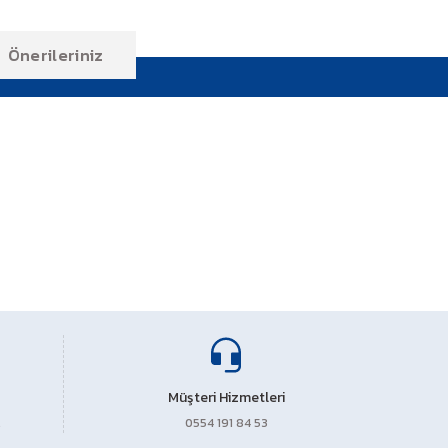
Önerileriniz
ıza iletebilirsiniz.
Müşteri Hizmetleri
0554 191 84 53