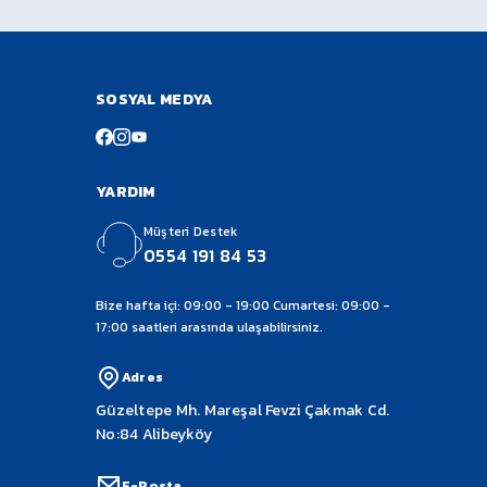
da Açıp Kontrol Ediniz. Üründe Herhangi Bir Hasar
 Taşınmaktadır.
SOSYAL MEDYA
YARDIM
Müşteri Destek
0554 191 84 53
Bize hafta içi: 09:00 - 19:00 Cumartesi: 09:00 -
17:00 saatleri arasında ulaşabilirsiniz.
Adres
Güzeltepe Mh. Mareşal Fevzi Çakmak Cd.
No:84 Alibeyköy
E-Posta