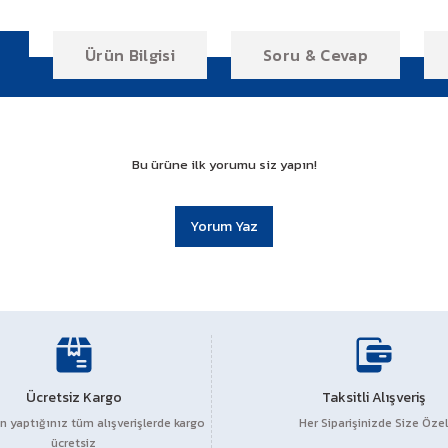
Ürün Bilgisi
Soru & Cevap
Bu ürüne ilk yorumu siz yapın!
Yorum Yaz
r konularda yetersiz gördüğünüz noktaları öneri formunu kullanarak tarafım
YBS Motor Güvencesi ile
Ücretsiz Kargo
Ürün hakkında henüz soru sorulmamış.
Taksitli Alışveriş
 yaptığınız tüm alışverişlerde kargo
Her Siparişinizde Size Özel
ücretsiz