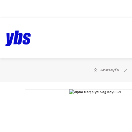
1959’dan bugüne…
Anasayfa