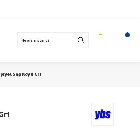
Üye Ol
Sepetim
Üye Girişi
piyel Sağ Koyu Gri
Gri