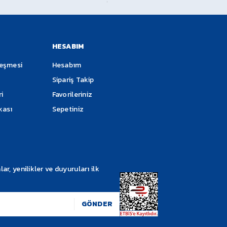
Soru Sor
im Ederken Lütfen Satın Aldığınız Ürünü Kargo Görevlisi Yanın
 Tutanak Tutturunuz. Ürünler Kargo Tarafından Sigortalı Olarak
HESABIM
leşmesi
Hesabım
Sipariş Takip
ri
Favorileriniz
ikası
Sepetiniz
Gönder
, yenilikler ve duyuruları ilk
GÖNDER