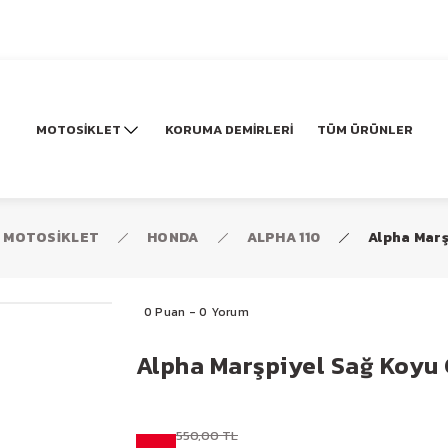
MOTOSİKLET
KORUMA DEMİRLERİ
TÜM ÜRÜNLER
MOTOSİKLET
HONDA
ALPHA 110
Alpha Marş
0 Puan - 0 Yorum
Alpha Marşpiyel Sağ Koyu 
550,00 TL