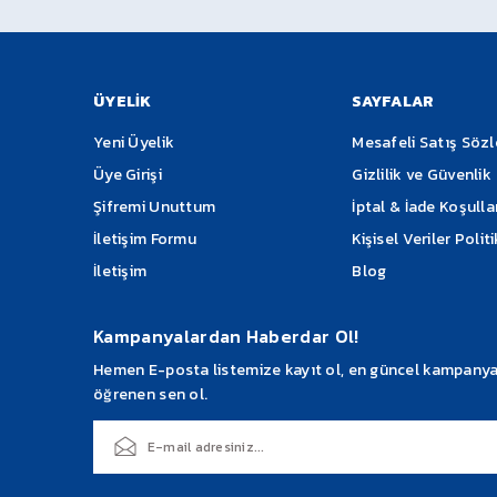
Not:
Kargo Teslimatında Görevli Ürünü Size Tesl
Ürün açıklamasında eksik bilgiler bulunuyor.
Ürün bilgilerinde hatalar bulunuyor.
Söz Konusu ise
Ürün fiyatı diğer sitelerden daha pahalı.
ÜYELİK
SAYFALAR
Bu ürüne benzer farklı alternatifler olmalı.
Yeni Üyelik
Mesafeli Satış Söz
Üye Girişi
Gizlilik ve Güvenlik
Şifremi Unuttum
İptal & İade Koşulla
İletişim Formu
Kişisel Veriler Polit
İletişim
Blog
Kampanyalardan Haberdar Ol!
Hemen E-posta listemize kayıt ol, en güncel kampanyalar
öğrenen sen ol.