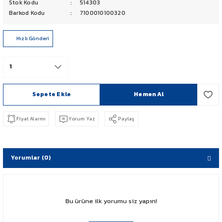
Stok Kodu
514303
PCX 125-150
Barkod Kodu
7100010100320
FORZA 250
Hızlı Gönderi
CBF 150
CB 125 F
Sepete Ekle
Hemen Al
CBR 250
Fiyat Alarmı
Yorum Yaz
Paylaş
CRF 250 RALLY
SH 125
Yorumlar (0)
ADV 350
Bu ürüne ilk yorumu siz yapın!
NX 500