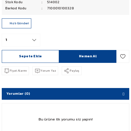
Stok Kodu
514002
PCX 125-150
Barkod Kodu
7100010100328
FORZA 250
Hızlı Gönderi
CBF 150
CB 125 F
Sepete Ekle
Hemen Al
CBR 250
Fiyat Alarmı
Yorum Yaz
Paylaş
CRF 250 RALLY
SH 125
Yorumlar (0)
ADV 350
Bu ürüne ilk yorumu siz yapın!
NX 500