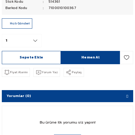
Stok Kodu
514361
PCX 125-150
Barkod Kodu
7100010100367
FORZA 250
Hızlı Gönderi
CBF 150
CB 125 F
Sepete Ekle
Hemen Al
CBR 250
Fiyat Alarmı
Yorum Yaz
Paylaş
CRF 250 RALLY
SH 125
Yorumlar (0)
ADV 350
Bu ürüne ilk yorumu siz yapın!
NX 500