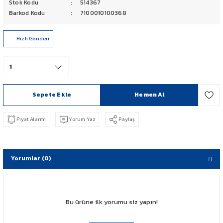
Stok Kodu
514367
PCX 125-150
Barkod Kodu
7100010100368
FORZA 250
Hızlı Gönderi
CBF 150
CB 125 F
Sepete Ekle
Hemen Al
CBR 250
Fiyat Alarmı
Yorum Yaz
Paylaş
CRF 250 RALLY
SH 125
Yorumlar (0)
ADV 350
Bu ürüne ilk yorumu siz yapın!
NX 500