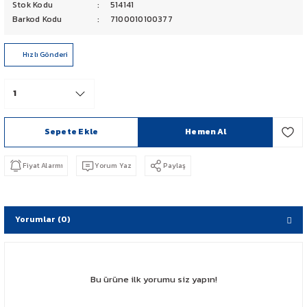
Stok Kodu
514141
PCX 125-150
Barkod Kodu
7100010100377
FORZA 250
Hızlı Gönderi
CBF 150
CB 125 F
Sepete Ekle
Hemen Al
CBR 250
Fiyat Alarmı
Yorum Yaz
Paylaş
CRF 250 RALLY
SH 125
Yorumlar (0)
ADV 350
Bu ürüne ilk yorumu siz yapın!
NX 500