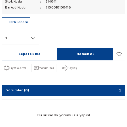
Stok Kodu
514041
PCX 125-150
Barkod Kodu
7100010100416
FORZA 250
Hızlı Gönderi
CBF 150
CB 125 F
Sepete Ekle
Hemen Al
CBR 250
Fiyat Alarmı
Yorum Yaz
Paylaş
CRF 250 RALLY
SH 125
Yorumlar (0)
ADV 350
Bu ürüne ilk yorumu siz yapın!
NX 500