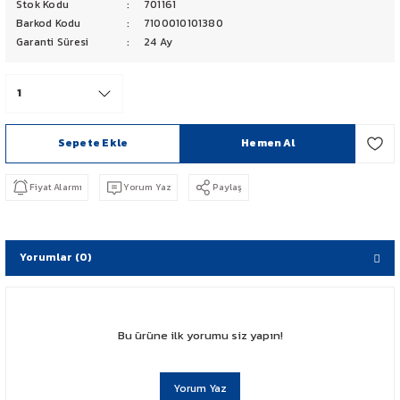
Stok Kodu
701161
PCX 125-150
Barkod Kodu
7100010101380
Garanti Süresi
24 Ay
FORZA 250
CBF 150
Sepete Ekle
Hemen Al
CB 125 F
Fiyat Alarmı
Yorum Yaz
Paylaş
CBR 250
CRF 250 RALLY
Yorumlar (0)
SH 125
ADV 350
Bu ürüne ilk yorumu siz yapın!
NX 500
Yorum Yaz