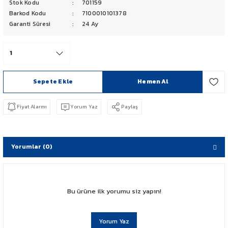
Stok Kodu
701159
PCX 125-150
Barkod Kodu
7100010101378
Garanti Süresi
24 Ay
FORZA 250
CBF 150
Sepete Ekle
Hemen Al
CB 125 F
Fiyat Alarmı
Yorum Yaz
Paylaş
CBR 250
CRF 250 RALLY
Yorumlar (0)
SH 125
ADV 350
Bu ürüne ilk yorumu siz yapın!
NX 500
Yorum Yaz