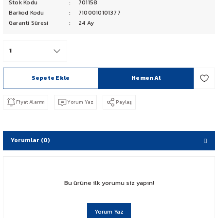
Stok Kodu
701158
PCX 125-150
Barkod Kodu
7100010101377
Garanti Süresi
24 Ay
FORZA 250
CBF 150
Sepete Ekle
Hemen Al
CB 125 F
Fiyat Alarmı
Yorum Yaz
Paylaş
CBR 250
CRF 250 RALLY
Yorumlar (0)
SH 125
ADV 350
Bu ürüne ilk yorumu siz yapın!
NX 500
Yorum Yaz